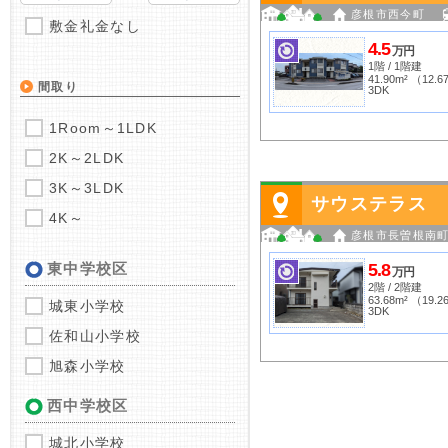
彦根市西今町
敷金礼金なし
4.5
万円
1階 / 1階建
41.90m² （12.
間取り
3DK
1Room～1LDK
2K～2LDK
3K～3LDK
サウステラス
4K～
彦根市長曽根南
東中学校区
5.8
万円
2階 / 2階建
63.68m² （19.
城東小学校
3DK
佐和山小学校
旭森小学校
西中学校区
城北小学校