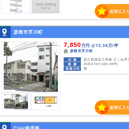
彦根市芹川町
7,850
万円
@72.36万/坪
彦根市芹川町
近江鉄道近江本線 ひこね芹
358.67m²(108.49坪)
西
Clair南彦根