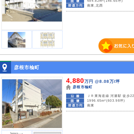
484.82m²(146.65坪)
南東,北西
彦根市楡町
4,880
万円
@8.08万/坪
彦根市楡町
ＪＲ東海道線 河瀬駅 徒歩2
1996.65m²(603.98坪)
南東