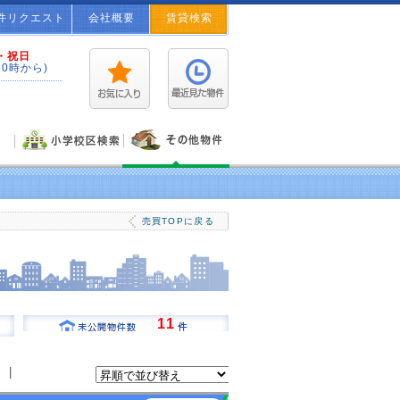
件リクエスト
会社概要
賃貸検索
・祝日
10時から)
ご希望のお客様には物件満載の情報誌をプレゼント！
売買TOPに戻る
11
|