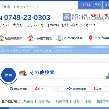
ご来店案内予約
物
三不動産にお任せください！
0749-23-0303
月曜～土曜
定休日:日曜
9:00～17:00(土曜日のみ
りたい！査定してほしい！も、お気軽にお問い合わせ下さい！
！様々な条件からぴったりの物件をお探しいただけます。
その他検索
22
11
一覧の並び替え:
所在地
|
最寄り駅
|
所要時間
|
価格
|
地積
|
接道方向