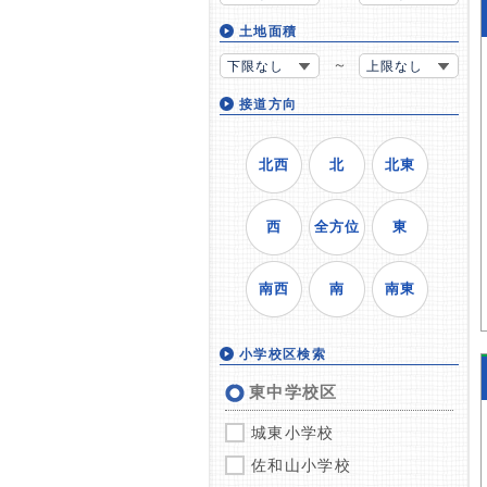
土地面積
～
下限なし
上限なし
接道方向
北西
北
北東
西
全方位
東
南西
南
南東
小学校区検索
東中学校区
城東小学校
佐和山小学校