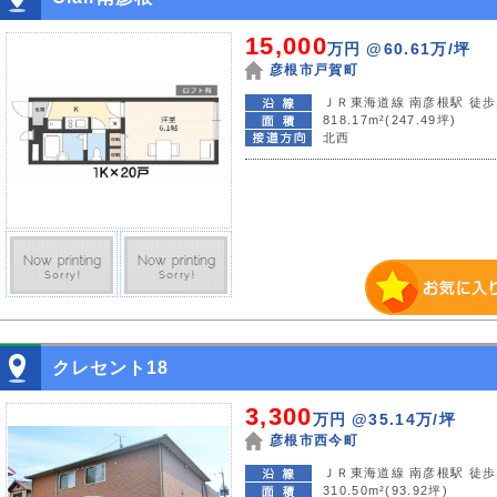
15,000
万円
@60.61万/坪
彦根市戸賀町
ＪＲ東海道線 南彦根駅 徒歩
818.17m²(247.49坪)
北西
クレセント18
3,300
万円
@35.14万/坪
彦根市西今町
ＪＲ東海道線 南彦根駅 徒歩
310.50m²(93.92坪)