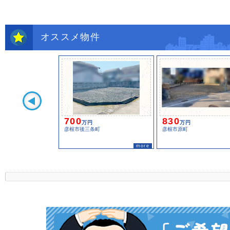
オススメ物件
700
830
万円
万円
彦根市後三条町
彦根市原町
more