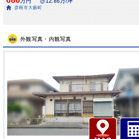
680
万円
@12.86万/坪
彦根市大藪町
外観写真・内観写真