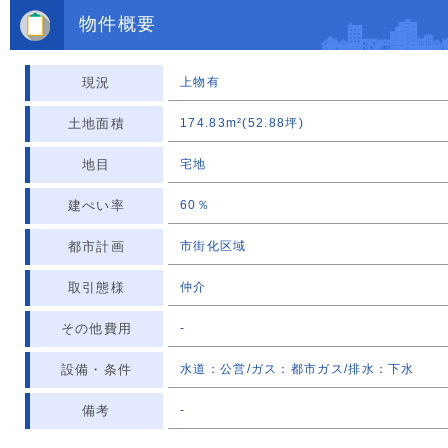
物件概要
現況
上物有
土地面積
174.83m²(52.88坪)
地目
宅地
建ぺい率
60％
都市計画
市街化区域
取引態様
仲介
その他費用
-
設備・条件
水道：公営/ガス：都市ガス/排水：下水
備考
-