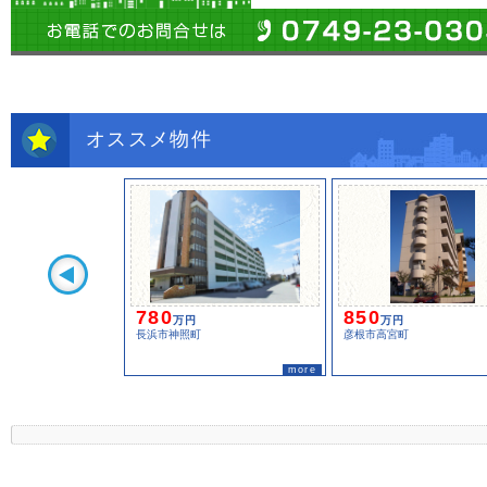
オススメ物件
780
850
万円
万円
長浜市神照町
彦根市高宮町
more