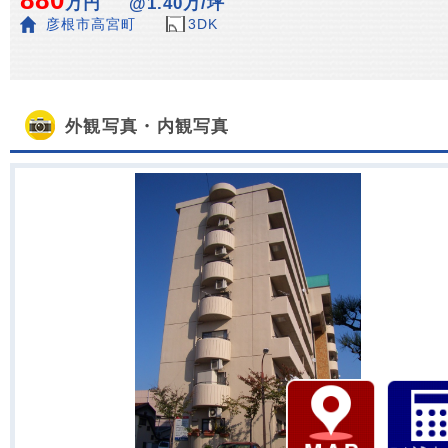
880
万円
@1.40万/坪
彦根市高宮町
3DK
外観写真・内観写真