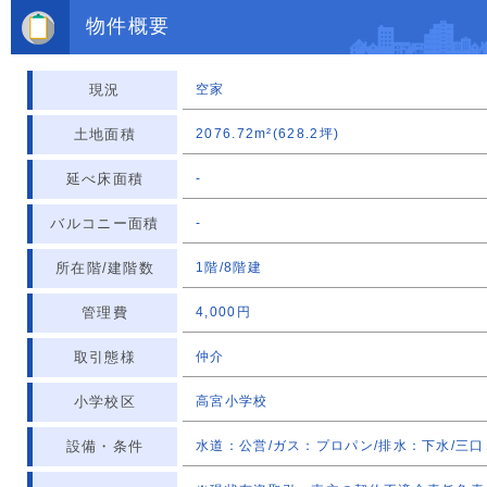
物件概要
現況
空家
土地面積
2076.72m²(628.2坪)
延べ床面積
-
バルコニー面積
-
所在階/建階数
1階/8階建
管理費
4,000円
取引態様
仲介
小学校区
高宮小学校
設備・条件
水道：公営/ガス：プロパン/排水：下水/三口