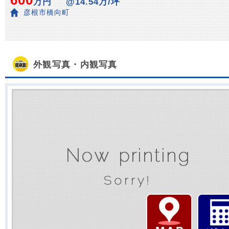
600
万円
@14.54万/坪
彦根市橋向町
外観写真・内観写真