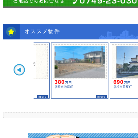
オススメ物件
380
690
万円
万円
彦根市地蔵町
彦根市日夏町
more