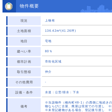
物件概要
現況
上物有
土地面積
136.42m²(41.26坪)
地目
宅地
建ぺい率
80％
都市計画
市街化区域
取引態様
仲介
その他費用
-
設備・条件
水道：公営/排水：下水
※当該物件（橋向町48-1）の西側に地続き
備考
物ならびに古屋、廃屋は現状での引渡し ※
※未登記建物がある場合、登記後引渡し ※