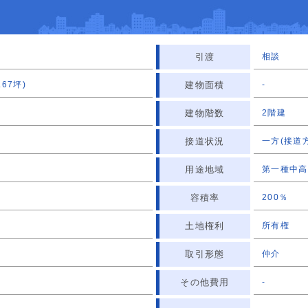
引渡
相談
.67坪)
建物面積
-
建物階数
2階建
接道状況
一方(接道
用途地域
第一種中高
容積率
200％
土地権利
所有権
取引形態
仲介
その他費用
-