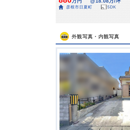
880
万円
@18.08万/坪
彦根市日夏町
5DK
外観写真・内観写真