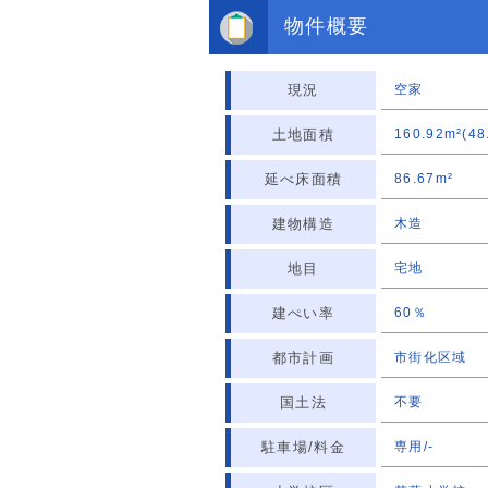
物件概要
現況
空家
土地面積
160.92m²(48
延べ床面積
86.67m²
建物構造
木造
地目
宅地
建ぺい率
60％
都市計画
市街化区域
国土法
不要
駐車場/料金
専用/-