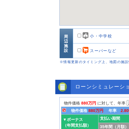
小・中学校
周
辺
施
設
スーパーなど
※情報更新のタイミング上、地図の施設
ローンシミュレーシ