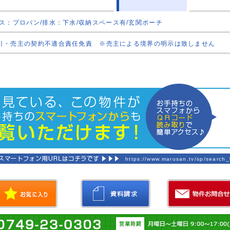
ス：プロパン/排水：下水/収納スペース有/玄関ポーチ
引・売主の契約不適合責任免責 ※売主による境界の明示は致しません
https://www.marusan.tv/sp/search_