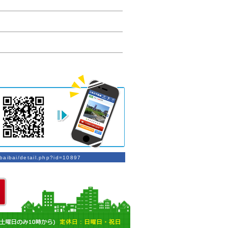
baibai/detail.php?id=10897