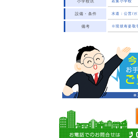
小学校区
若葉小学校
設備・条件
水道：公営/ガ
備考
※現状有姿取