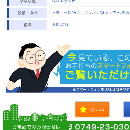
小学校区
稲枝東小学校
設備・条件
水道：公営/ガス：プロパン/排水：下水/収
備考
倉庫,広縁