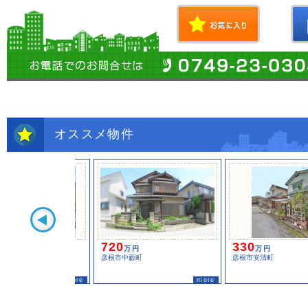
オススメ物件
720
330
万円
万円
彦根市中藪町
彦根市安清町
more