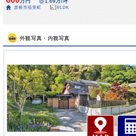
600
万円
@1.69万/坪
彦根市稲里町
8LDK
外観写真・内観写真