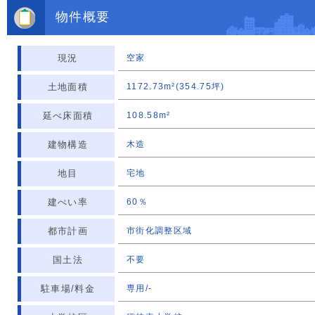
物件概要
現況
空家
土地面積
1172.73m²(354.75坪)
延べ床面積
108.58m²
建物構造
木造
地目
宅地
建ぺい率
60％
都市計画
市街化調整区域
国土法
不要
駐車場/料金
専用/-