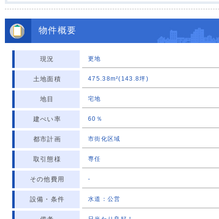
物件概要
現況
更地
土地面積
475.38m²(143.8坪)
地目
宅地
建ぺい率
60％
都市計画
市街化区域
取引態様
専任
その他費用
-
設備・条件
水道：公営