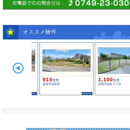
オススメ物件
910
1,100
万円
万円
彦根市稲部町
彦根市栄町２丁目
more