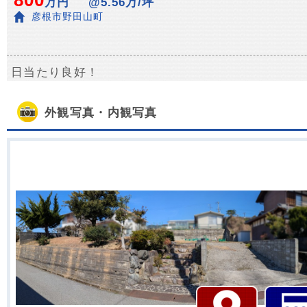
800
万円
@5.56万/坪
彦根市野田山町
日当たり良好！
外観写真・内観写真