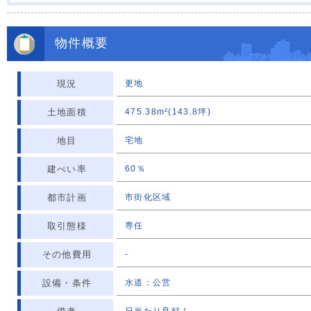
物件概要
現況
更地
土地面積
475.38m²(143.8坪)
地目
宅地
建ぺい率
60％
都市計画
市街化区域
取引態様
専任
その他費用
-
設備・条件
水道：公営