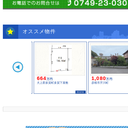
オススメ物件
664
1,080
万円
万円
犬上郡多賀町多賀下屋敷
彦根市芹川町
more