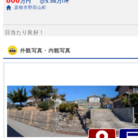
800
万円
@5.56万/坪
彦根市野田山町
日当たり良好！
外観写真・内観写真