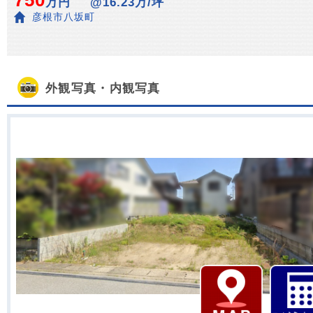
750
万円
@16.23万/坪
彦根市八坂町
外観写真・内観写真