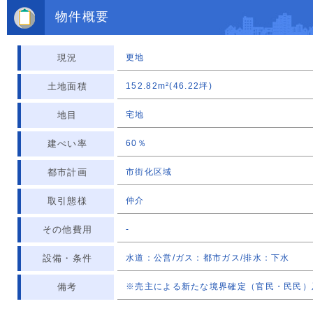
物件概要
現況
更地
土地面積
152.82m²(46.22坪)
地目
宅地
建ぺい率
60％
都市計画
市街化区域
取引態様
仲介
その他費用
-
設備・条件
水道：公営/ガス：都市ガス/排水：下水
備考
※売主による新たな境界確定（官民・民民）