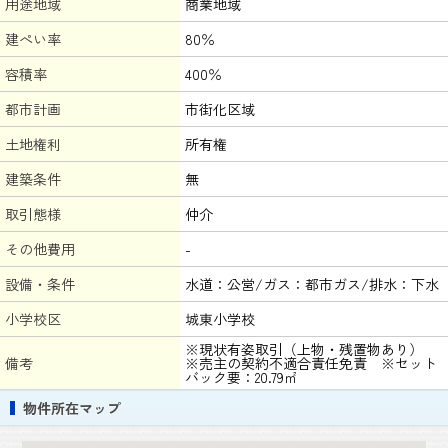
用途地域
商業地域
建ぺい率
80％
容積率
400％
都市計画
市街化区域
土地権利
所有権
建築条件
無
取引態様
仲介
その他費用
-
設備・条件
水道：公営/ガス：都市ガス/排水：下水
小学校区
城東小学校
※現状有姿取引（上物・残置物あり）
備考
※売主の契約不適合責任免責 ※セット
バック要：20.79㎡
物件所在マップ