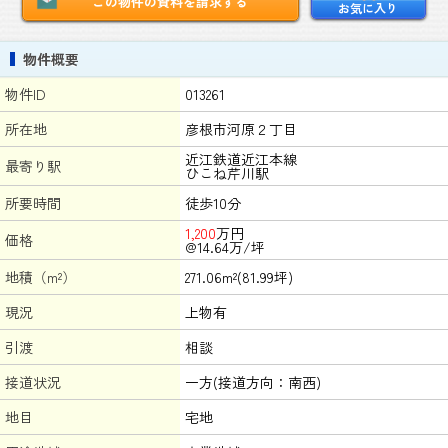
この物件の資料を請求する
お気に入り
物件概要
物件ID
013261
所在地
彦根市河原２丁目
近江鉄道近江本線
最寄り駅
ひこね芹川駅
所要時間
徒歩10分
1,200
万円
価格
@14.64万/坪
地積（m²）
271.06m²(81.99坪)
現況
上物有
引渡
相談
接道状況
一方(接道方向：南西)
地目
宅地