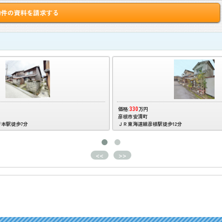
物件の資料を請求する
330
価格:
万円
彦根市安清町
本駅徒歩7分
ＪＲ東海道線彦根駅徒歩12分
<<
>>