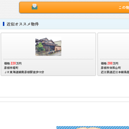
この
近似オススメ物件
220
280
価格:
万円
価格:
万円
彦根市堀町
彦根市佐和山町
ＪＲ東海道線南彦根駅徒歩19分
近江鉄道近江本線鳥居