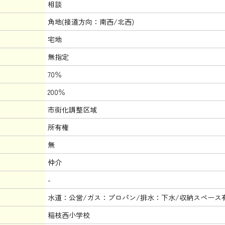
相談
角地(接道方向：南西/北西)
宅地
無指定
70％
200％
市街化調整区域
所有権
無
仲介
-
水道：公営/ガス：プロパン/排水：下水/収納スペース
稲枝西小学校