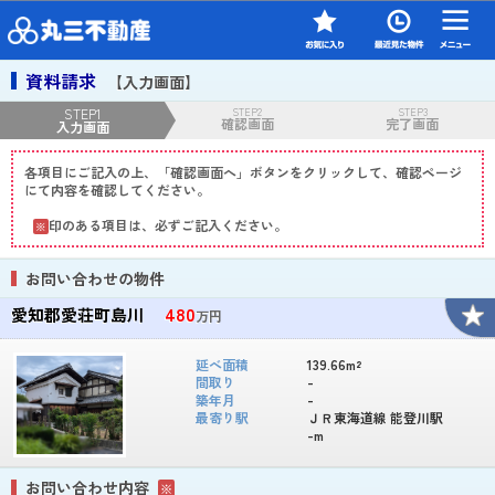
資料請求
【入力画面】
STEP1
STEP2
STEP3
確認画面
完了画面
入力画面
各項目にご記入の上、「確認画面へ」ボタンをクリックして、確認ページ
にて内容を確認してください。
印のある項目は、必ずご記入ください。
※
お問い合わせの物件
480
愛知郡愛荘町島川
万円
延べ面積
139.66m²
間取り
-
築年月
-
最寄り駅
ＪＲ東海道線 能登川駅
-m
お問い合わせ内容
※