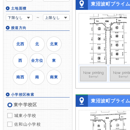
東沼波町プライ
土地面積
～
下限なし
上限なし
接道方向
北西
北
北東
西
全方位
東
南西
南
南東
小学校区検索
東沼波町プライ
東中学校区
城東小学校
佐和山小学校