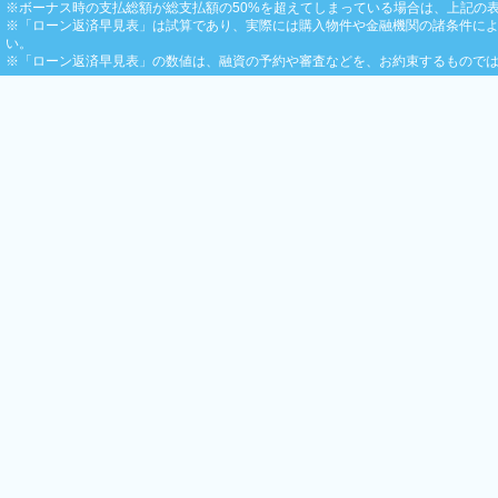
※ボーナス時の支払総額が総支払額の50%を超えてしまっている場合は、上記の
※「ローン返済早見表」は試算であり、実際には購入物件や金融機関の諸条件によ
い。
※「ローン返済早見表」の数値は、融資の予約や審査などを、お約束するもので